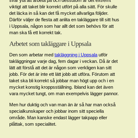
svår yta att arbeta på och dessutom är det extremt
viktigt att taket blir korrekt utfört på alla sätt. För skulle
det läcka in så kan det få mycket allvarliga följder.
Därför väljer de flesta att anlita en takläggare till sitt hus
i Uppsala, någon som har allt det som behövs för att
man ska få ett korrekt tak.
Arbetet som takläggare i Uppsala
Den som arbetar med
takläggning i Uppsala
utför
takläggningar varje dag, fem dagar i veckan. Då är det
lätt att förstå att det är någon som verkligen kan sitt
jobb. För det är inte ett lätt jobb att utföra. Förutom att
taket ska bli korrekt så jobbar man högt upp och i en
mycket konstig kroppsställning. Ibland kan det även
vara mycket tungt, om man exempelvis lägger pannor.
Men hur duktig och van man än är så har man också
specialkunskaper och jobbar inom sitt speciella
område. Man kanske endast lägger takpapp eller
plåttak, som specialitet.