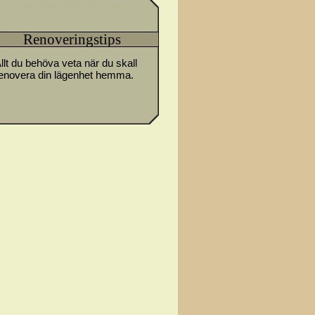
Renoveringstips
llt du behöva veta när du skall
enovera din lägenhet hemma.