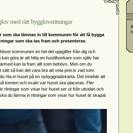
lov med rätt bygglovsritningar
A
r
ar som ska lämnas in till kommunen för att få bygga
itningar som ska tas fram och presenteras.
höver kommunen en hel del uppgifter från dig och
 kan göra är att hitta en hustillverkare som själv har
rmed kan ta fram allt som behövs. Men om du
at sätt så kan det vara bra att veta precis vad som
du rita in huset på en nybyggnadskarta. Det innebär att
r på tomten och exakt var huset ska placeras. Fler
 ritningar som visar hur huset ser ut från utsidan och
ka du lämna in ritningar som visar hur huset är skapat