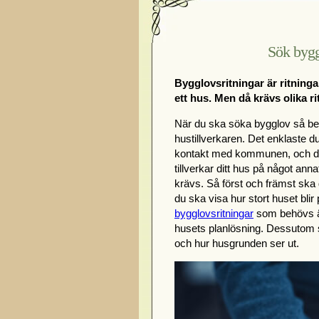
Sök bygg
Bygglovsritningar är ritning
ett hus. Men då krävs olika r
När du ska söka bygglov så be
hustillverkaren. Det enklaste du
kontakt med kommunen, och dä
tillverkar ditt hus på något ann
krävs. Så först och främst ska 
du ska visa hur stort huset bli
bygglovsritningar
som behövs är
husets planlösning. Dessutom s
och hur husgrunden ser ut.