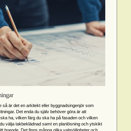
ningar
e så är det en arkitekt eller byggnadsingenjör som
tningar. Det enda du själv behöver göra är att
 ska ha, vilken färg du ska ha på fasaden och vilken
du välja takbeklädnad samt en planlösning och ytskikt
tt boende. Det finns många olika valmöjligheter och