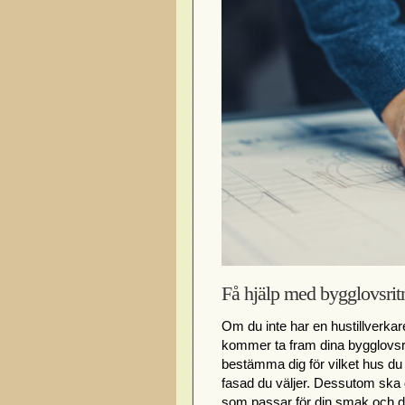
Få hjälp med bygglovsrit
Om du inte har en hustillverkar
kommer ta fram dina bygglovsri
bestämma dig för vilket hus du
fasad du väljer. Dessutom ska 
som passar för din smak och di