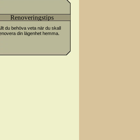
Renoveringstips
llt du behöva veta när du skall
enovera din lägenhet hemma.