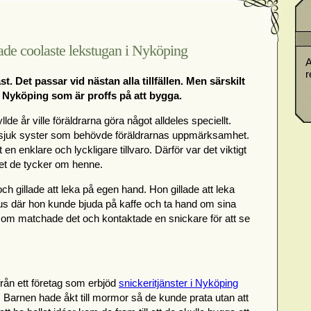
ade coolaste lekstugan i Nyköping
A
r
t. Det passar vid nästan alla tillfällen. Men särskilt
i Nyköping som är proffs på att bygga.
de år ville föräldrarna göra något alldeles speciellt.
n sjuk syster som behövde föräldrarnas uppmärksamhet.
en enklare och lyckligare tillvaro. Därför var det viktigt
et de tycker om henne.
och gillade att leka på egen hand. Hon gillade att leka
s där hon kunde bjuda på kaffe och ta hand om sina
 som matchade det och kontaktade en snickare för att se
från ett företag som erbjöd
snickeritjänster i Nyköping
. Barnen hade åkt till mormor så de kunde prata utan att