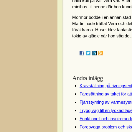
hålla koll på var Vera var. Efter
minihus till henne där hon kunde 
Mormor bodde i en annan stad vi
Martin hade träffat Vera och det
föräldrarna. Huset blev fantastis
tokig av glädje när hon såg det.
Andra inlägg
Kravställning på rivningsen
Färgsättning av taket för at
Fjärrstyrning av värmesyst
Trygg väg till en lyckad lä
Funktionell och inspireran
Förebygga problem och ska