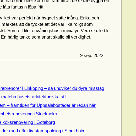
 att ha bollat idéer kom de fram till att de skulle bygga ett
låta fantasin löpa fritt.
lket var perfekt när bygget satte igång. Erika och
 märktes att de tyckte att det var lika roligt som
kt. Som ett litet envåningshus i miniatyr. Vera skulle bli
 En härlig tanke som snart skulle bli verklighet.
9 sep. 2022
treprenörer i Linköping – så undviker du dyra misstag
t matcha husets arkitektoniska stil
em – framtiden för Uppsalabostäder är redan här
genhetsrenovering i Stockholm
de köksrenovering i Göteborg
dor med effektiv stamspolning i Stockholm