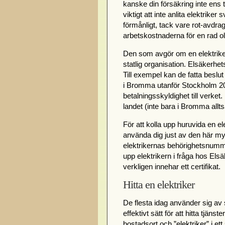
kanske din försäkring inte ens 
viktigt att inte anlita elektrike
förmånligt, tack vare rot-avdra
arbetskostnaderna för en rad oli
Den som avgör om en elektriker 
statlig organisation. Elsäkerhe
Till exempel kan de fatta beslut
i Bromma utanför Stockholm 201
betalningsskyldighet till verke
landet (inte bara i Bromma allts
För att kolla upp huruvida en el
använda dig just av den här my
elektrikernas behörighetsnummer
upp elektrikern i fråga hos Elsä
verkligen innehar ett certifikat.
Hitta en elektriker
De flesta idag använder sig av 
effektivt sätt för att hitta tjäns
bostadsort och ”elektriker” i et