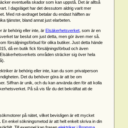
täcker eventuella skador som kan uppstå. Det är alltså
r svart. I dagsläget har det dessutom aldrig varit mer
get. Med rot-avdraget betalar du endast hälften av
ka tjänster, bland annat just elarbeten.
är behörig eller inte, är
Elsäkerhetsverket
, som är en
tsverket tar beslut om just detta, men gör även mer så.
 om försäljningsförbud för olika butiker. Just detta hände
5, då en butik fick försäljningsförbud och även
t. Elsäkerhetsverkets områden sträcker sig över hela
å).
ektriker är behörig eller inte, kan du som privatperson
ndigheten. Det du behöver göra är att be om
. Siffran är unik, och du kan använda den för att kolla
kerhetsverket. På så vis får du det bekräftat att de
sökmotorer på nätet, vilket bevisligen är ett mycket
ter. En enkel sökningsmetod är att helt enkelt skriva in din
t sökfält. Till exempel kan frasen
elektriker i Bromma