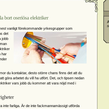
la bort oseriösa elektriker
A
r
est vanligt för
ekommande yrkesgrupper som
ns det
a jobb
l man
ktriker
n har
under
 firmor du kontaktar, desto större chans finns det att du
tt göra arbetet du vill ha utfört. Det, och tipsen nedan
lektriker vars jobb du kommer att vara nöjd med i
igheter
ra inte farliga. Är de inte fackmannamässigt utförda