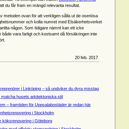
tt du får fram en mängd relevanta resultat.
 metoden ovan för att verkligen sålla ut de oseriösa
ighetsnummer och kolla numret med Elsäkerhetsverket
anlita någon. Som tidigare nämnt kan ett icke
 både vara farligt och kostsamt då försäkringen inte
ört.
20 feb. 2017
treprenörer i Linköping – så undviker du dyra misstag
t matcha husets arkitektoniska stil
em – framtiden för Uppsalabostäder är redan här
genhetsrenovering i Stockholm
de köksrenovering i Göteborg
dor med effektiv stamspolning i Stockholm