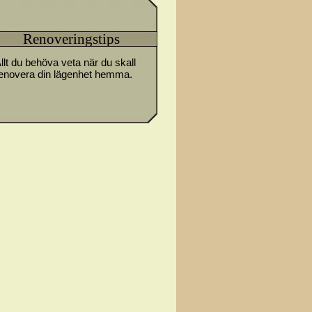
Renoveringstips
llt du behöva veta när du skall
enovera din lägenhet hemma.