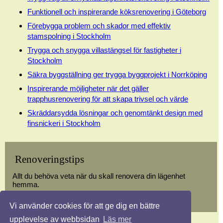
Funktionell och inspirerande köksrenovering i Göteborg
Förebygga problem och skador med effektiv
stamspolning i Stockholm
Trygga och snygga villastängsel för fastigheter i
Stockholm
Säkra byggställning ger trygga byggprojekt i Norrköping
Inspirerande möjligheter när det gäller
trapphusrenovering för att skapa trivsel och värde
Skräddarsydda lösningar och genomtänkt design med
finsnickeri i Stockholm
Renoveringstips
Allt du behöva veta när du skall renovera din lägenhet
hemma.
Vi använder cookies för att ge dig en bättre
upplevelse av webbsidan
Läs mer