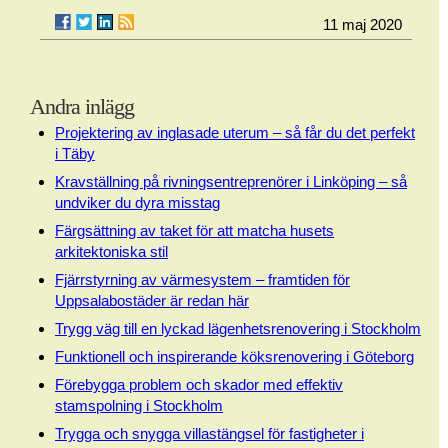
11 maj 2020
Andra inlägg
Projektering av inglasade uterum – så får du det perfekt
i Täby
Kravställning på rivningsentreprenörer i Linköping – så
undviker du dyra misstag
Färgsättning av taket för att matcha husets
arkitektoniska stil
Fjärrstyrning av värmesystem – framtiden för
Uppsalabostäder är redan här
Trygg väg till en lyckad lägenhetsrenovering i Stockholm
Funktionell och inspirerande köksrenovering i Göteborg
Förebygga problem och skador med effektiv
stamspolning i Stockholm
Trygga och snygga villastängsel för fastigheter i