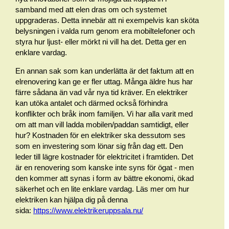
samband med att elen dras om och systemet
uppgraderas. Detta innebär att ni exempelvis kan sköta
belysningen i valda rum genom era mobiltelefoner och
styra hur ljust- eller mörkt ni vill ha det. Detta ger en
enklare vardag.
En annan sak som kan underlätta är det faktum att en
elrenovering kan ge er fler uttag. Många äldre hus har
färre sådana än vad vår nya tid kräver. En elektriker
kan utöka antalet och därmed också förhindra
konflikter och bråk inom familjen. Vi har alla varit med
om att man vill ladda mobilen/paddan samtidigt, eller
hur? Kostnaden för en elektriker ska dessutom ses
som en investering som lönar sig från dag ett. Den
leder till lägre kostnader för elektricitet i framtiden. Det
är en renovering som kanske inte syns för ögat - men
den kommer att synas i form av bättre ekonomi, ökad
säkerhet och en lite enklare vardag. Läs mer om hur
elektriken kan hjälpa dig på denna
sida:
https://www.elektrikeruppsala.nu/