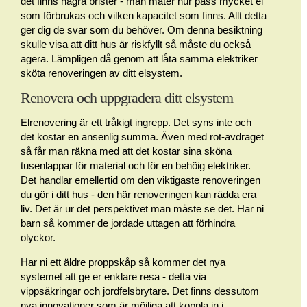
det finns några brister - man mäter hur pass mycket el
som förbrukas och vilken kapacitet som finns. Allt detta
ger dig de svar som du behöver. Om denna besiktning
skulle visa att ditt hus är riskfyllt så måste du också
agera. Lämpligen då genom att låta samma elektriker
sköta renoveringen av ditt elsystem.
Renovera och uppgradera ditt elsystem
Elrenovering är ett tråkigt ingrepp. Det syns inte och
det kostar en ansenlig summa. Även med rot-avdraget
så får man räkna med att det kostar sina sköna
tusenlappar för material och för en behöig elektriker.
Det handlar emellertid om den viktigaste renoveringen
du gör i ditt hus - den här renoveringen kan rädda era
liv. Det är ur det perspektivet man måste se det. Har ni
barn så kommer de jordade uttagen att förhindra
olyckor.
Har ni ett äldre proppskåp så kommer det nya
systemet att ge er enklare resa - detta via
vippsäkringar och jordfelsbrytare. Det finns dessutom
nya innovationer som är möjliga att koppla in i