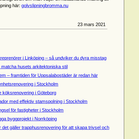
ipning här:
golvslipningbromma.nu
23 mars 2021
treprenörer i Linköping – så undviker du dyra misstag
t matcha husets arkitektoniska stil
em – framtiden för Uppsalabostäder är redan här
genhetsrenovering i Stockholm
de köksrenovering i Göteborg
dor med effektiv stamspolning i Stockholm
gsel för fastigheter i Stockholm
gga byggprojekt i Norrköping
 det gäller trapphusrenovering för att skapa trivsel och