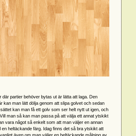
r där partier behöver bytas ut är lätta att laga. Den
år kan man lätt dölja genom att slipa golvet och sedan
t sättet kan man få ett golv som ser helt nytt ut igen, och
 Vill man så kan man passa på att välja ett annat ytskikt
kan vara något så enkelt som att man väljer en annan
en heltäckande färg. Idag finns det så bra ytskikt att
anligt även om man väljer en heltäckande målning av