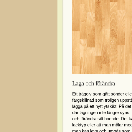
Laga och förändra
Ett trägolv som gått sönder elle
färgskillnad som troligen uppst
lägga på ett nytt ytskikt. På de
där lagningen inte längre syns.
och förändra sitt boende. Det 
lacktyp eller att man målar med 
man kan leva och umgås som v