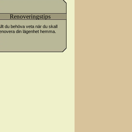
Renoveringstips
llt du behöva veta när du skall
enovera din lägenhet hemma.