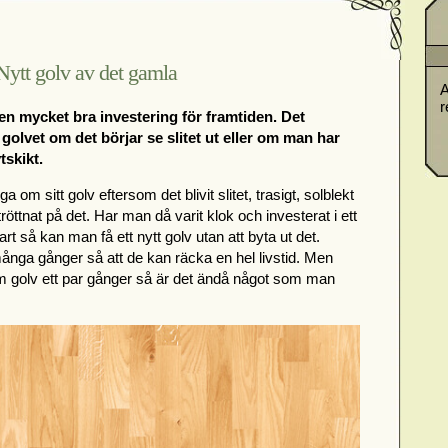
Nytt golv av det gamla
A
r
en mycket bra investering för framtiden. Det
golvet om det börjar se slitet ut eller om man har
tskikt.
m sitt golv eftersom det blivit slitet, trasigt, solblekt
 tröttnat på det. Har man då varit klok och investerat i ett
rt så kan man få ett nytt golv utan att byta ut det.
nga gånger så att de kan räcka en hel livstid. Men
 golv ett par gånger så är det ändå något som man