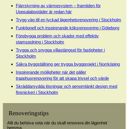
Fjärrstyrning av värmesystem – framtiden för
Uppsalabostäder är redan här
Trygg väg till en lyckad lägenhetsrenovering i Stockholm
Funktionell och inspirerande köksrenovering i Göteborg
Förebygga problem och skador med effektiv
stamspolning i Stockholm
Trygga och snygga villastängsel för fastigheter i
Stockholm
Säkra byggställning ger trygga byggprojekt i Norrköping
Inspirerande möjligheter när det gäller
trapphusrenovering för att skapa trivsel och värde
Skräddarsydda lösningar och genomtänkt design med
finsnickeri i Stockholm
Renoveringstips
Allt du behöva veta när du skall renovera din lägenhet
hemma.