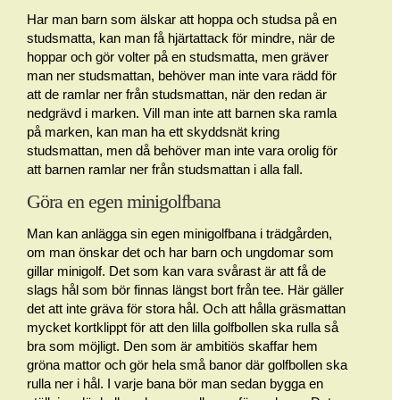
Har man barn som älskar att hoppa och studsa på en
studsmatta, kan man få hjärtattack för mindre, när de
hoppar och gör volter på en studsmatta, men gräver
man ner studsmattan, behöver man inte vara rädd för
att de ramlar ner från studsmattan, när den redan är
nedgrävd i marken. Vill man inte att barnen ska ramla
på marken, kan man ha ett skyddsnät kring
studsmattan, men då behöver man inte vara orolig för
att barnen ramlar ner från studsmattan i alla fall.
Göra en egen minigolfbana
Man kan anlägga sin egen minigolfbana i trädgården,
om man önskar det och har barn och ungdomar som
gillar minigolf. Det som kan vara svårast är att få de
slags hål som bör finnas längst bort från tee. Här gäller
det att inte gräva för stora hål. Och att hålla gräsmattan
mycket kortklippt för att den lilla golfbollen ska rulla så
bra som möjligt. Den som är ambitiös skaffar hem
gröna mattor och gör hela små banor där golfbollen ska
rulla ner i hål. I varje bana bör man sedan bygga en