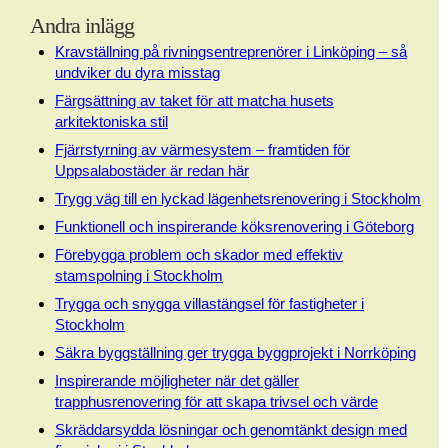
Andra inlägg
Kravställning på rivningsentreprenörer i Linköping – så
undviker du dyra misstag
Färgsättning av taket för att matcha husets
arkitektoniska stil
Fjärrstyrning av värmesystem – framtiden för
Uppsalabostäder är redan här
Trygg väg till en lyckad lägenhetsrenovering i Stockholm
Funktionell och inspirerande köksrenovering i Göteborg
Förebygga problem och skador med effektiv
stamspolning i Stockholm
Trygga och snygga villastängsel för fastigheter i
Stockholm
Säkra byggställning ger trygga byggprojekt i Norrköping
Inspirerande möjligheter när det gäller
trapphusrenovering för att skapa trivsel och värde
Skräddarsydda lösningar och genomtänkt design med