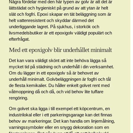
Några fördelar med den här typen av golv är att det är
lättstädat och hygieniskt på grund av att ytan är helt
slät och fogfri. Epoxi skapar en tät beläggning som är
helt vattenresistent och skyddar därmed det
underliggande lagret. På sjukhus, i storkök och
livsmedelsbutiker är ett epoxigolv väldigt populärt och
efterfrågat.
Med ett epoxigolv blir underhållet minimalt
Det kan vara väldigt skönt att inte behöva lägga så
mycket tid på städning och underhåll i din verksamhet.
Om du lägger in ett epoxigolv så är behovet av
underhåll minimalt. Golvbeläggningen är fogfri och tål
de flesta kemikalier. Du håller enkelt golvet rent med
våtmoppning då och då, och vid behov lite tuffare
rengöring.
Om golvet ska ligga i till exempel ett köpcentrum, en
industrilokal eller i ett parkeringsgarage kan det finnas
behov av markeringar. Det kan handla om linjemålning,
varningssymboler eller en snygg dekoration som en