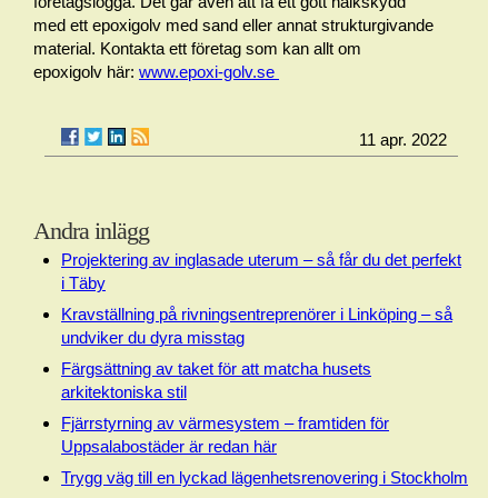
företagslogga. Det går även att få ett gott halkskydd
med ett epoxigolv med sand eller annat strukturgivande
material. Kontakta ett företag som kan allt om
epoxigolv här:
www.epoxi-golv.se
11 apr. 2022
Andra inlägg
Projektering av inglasade uterum – så får du det perfekt
i Täby
Kravställning på rivningsentreprenörer i Linköping – så
undviker du dyra misstag
Färgsättning av taket för att matcha husets
arkitektoniska stil
Fjärrstyrning av värmesystem – framtiden för
Uppsalabostäder är redan här
Trygg väg till en lyckad lägenhetsrenovering i Stockholm