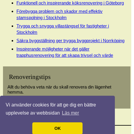
Funktionell och inspirerande köksrenovering i Göteborg
Förebygga problem och skador med effektiv
stamspolning i Stockholm
Trygga och snygga villastängsel för fastigheter i
Stockholm
Säkra byggställning ger trygga byggprojekt i Norrköping
Inspirerande möjligheter när det gäller
trapphusrenovering för att skapa trivsel och värde
Renoveringstips
Allt du behöva veta när du skall renovera din lägenhet
hemma.
Vi använder cookies för att ge dig en bättre
upplevelse av webbsidan
Läs mer
OK
© 2026 Renoveringstips.nu. Alla rättigheter förbehållna.