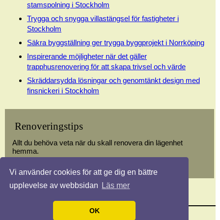
stamspolning i Stockholm
Trygga och snygga villastängsel för fastigheter i
Stockholm
Säkra byggställning ger trygga byggprojekt i Norrköping
Inspirerande möjligheter när det gäller
trapphusrenovering för att skapa trivsel och värde
Skräddarsydda lösningar och genomtänkt design med
finsnickeri i Stockholm
Renoveringstips
Allt du behöva veta när du skall renovera din lägenhet
hemma.
Vi använder cookies för att ge dig en bättre
upplevelse av webbsidan
Läs mer
OK
© 2026 Renoveringstips.nu. Alla rättigheter förbehållna.