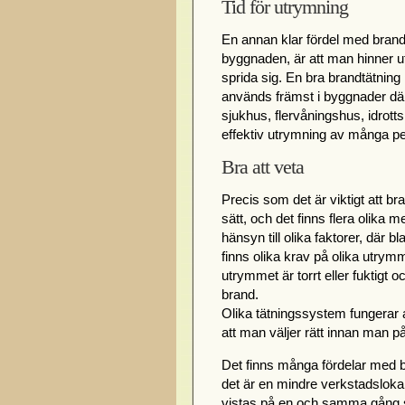
Tid för utrymning
En annan klar fördel med brand
byggnaden, är att man hinner u
sprida sig. En bra brandtätning
används främst i byggnader dä
sjukhus, flervåningshus, idrottsh
effektiv utrymning av många per
Bra att veta
Precis som det är viktigt att bra
sätt, och det finns flera olika 
hänsyn till olika faktorer, där
finns olika krav på olika utry
utrymmet är torrt eller fuktigt
brand.
Olika tätningssystem fungerar al
att man väljer rätt innan man på
Det finns många fördelar med b
det är en mindre verkstadsloka
vistas på en och samma gång så