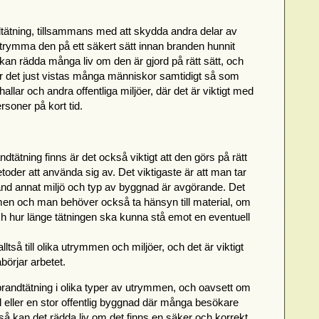
tätning, tillsammans med att skydda andra delar av
trymma den på ett säkert sätt innan branden hunnit
 kan rädda många liv om den är gjord på rätt sätt, och
r det just vistas många människor samtidigt så som
allar och andra offentliga miljöer, där det är viktigt med
soner på kort tid.
ndtätning finns är det också viktigt att den görs på rätt
metoder att använda sig av. Det viktigaste är att man tar
 bland annat miljö och typ av byggnad är avgörande. Det
mmen och man behöver också ta hänsyn till material, om
 och hur länge tätningen ska kunna stå emot en eventuell
ltså till olika utrymmen och miljöer, och det är viktigt
börjar arbetet.
randtätning i olika typer av utrymmen, och oavsett om
l eller en stor offentlig byggnad där många besökare
 kan det rädda liv om det finns en säker och korrekt