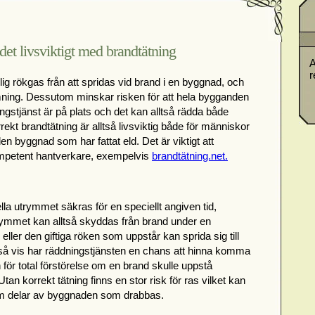
det livsviktigt med brandtätning
A
r
lig rökgas från att spridas vid brand i en byggnad, och
ymning. Dessutom minskar risken för att hela bygganden
ingstjänst är på plats och det kan alltså rädda både
ekt brandtätning är alltså livsviktig både för människor
n byggnad som har fattat eld. Det är viktigt att
ompetent hantverkare, exempelvis
brandtätning.net.
la utrymmet säkras för en speciellt angiven tid,
rymmet kan alltså skyddas från brand under en
eller den giftiga röken som uppstår kan sprida sig till
så vis har räddningstjänsten en chans att hinna komma
 för total förstörelse om en brand skulle uppstå
Utan korrekt tätning finns en stor risk för ras vilket kan
m delar av byggnaden som drabbas.