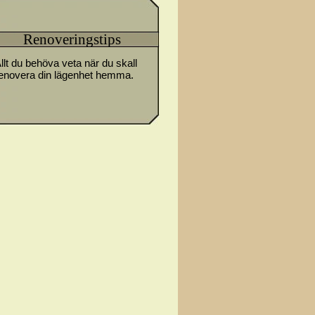
Renoveringstips
llt du behöva veta när du skall
enovera din lägenhet hemma.