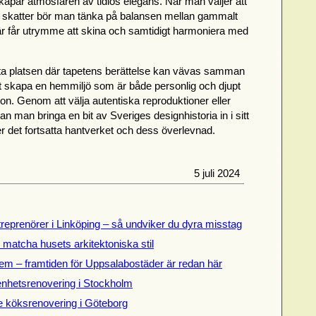
apar atmosfären av tidlös elegans. När man väljer att
 skatter bör man tänka på balansen mellan gammalt
tär får utrymme att skina och samtidigt harmoniera med
ätta platsen där tapetens berättelse kan vävas samman
t skapa en hemmiljö som är både personlig och djupt
ion. Genom att välja autentiska reproduktioner eller
n man bringa en bit av Sveriges designhistoria in i sitt
 det fortsatta hantverket och dess överlevnad.
5 juli 2024
treprenörer i Linköping – så undviker du dyra misstag
t matcha husets arkitektoniska stil
em – framtiden för Uppsalabostäder är redan här
genhetsrenovering i Stockholm
de köksrenovering i Göteborg