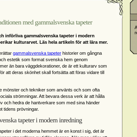
aditionen med gammalsvenska tapeter
A
r
och införliva gammalsvenska tapeter i modern
ikar kulturarvet. Läs hela artikeln för att lära mer.
rättar
gammalsvenska tapeter
historier om gångna
t och estetik som format svenska hem genom
mer än bara väggdekorationer, de är ett kulturarv som
att deras skönhet skall fortsätta att föras vidare till
i de mönster och tekniker som använts och som ofta
ociala strömningar. Att bevara dessa verk är att hålla
d liv och hedra de hantverkare som med sina händer
 tidens prövningar.
nska tapeter i modern inredning
peter i det moderna hemmet är en konst i sig, det är