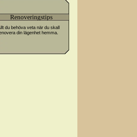
Renoveringstips
llt du behöva veta när du skall
enovera din lägenhet hemma.