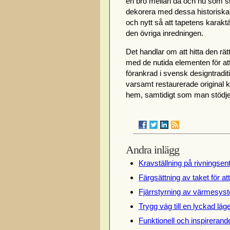
en bro mellan då och nu som sk
dekorera med dessa historiska
och nytt så att tapetens karak
den övriga inredningen.
Det handlar om att hitta den r
med de nutida elementen för at
förankrad i svensk designtradit
varsamt restaurerade original ka
hem, samtidigt som man stödjer
Andra inlägg
Kravställning på rivningsen
Färgsättning av taket för at
Fjärrstyrning av värmesyst
Trygg väg till en lyckad lä
Funktionell och inspireran