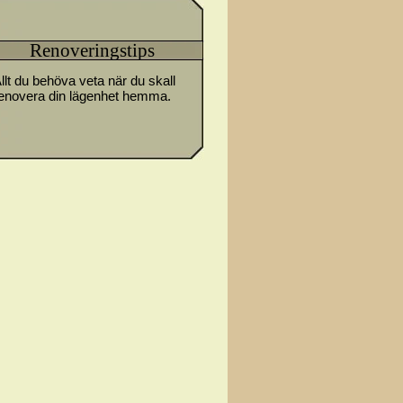
Renoveringstips
llt du behöva veta när du skall
enovera din lägenhet hemma.