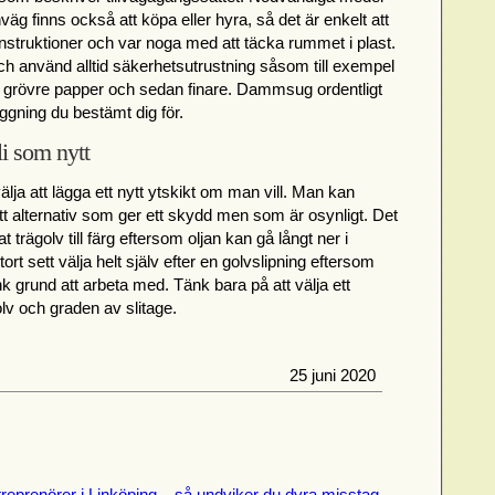
äg finns också att köpa eller hyra, så det är enkelt att
 instruktioner och var noga med att täcka rummet i plast.
 använd alltid säkerhetsutrustning såsom till exempel
 grövre papper och sedan finare. Dammsug ordentligt
ggning du bestämt dig för.
li som nytt
lja att lägga ett nytt ytskikt om man vill. Man kan
ett alternativ som ger ett skydd men som är osynligt. Det
at trägolv till färg eftersom oljan kan gå långt ner i
ort sett välja helt själv efter en golvslipning eftersom
k grund att arbeta med. Tänk bara på att välja ett
lv och graden av slitage.
25 juni 2020
treprenörer i Linköping – så undviker du dyra misstag