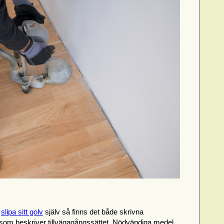
t
slipa sitt golv
själv så finns det både skrivna
e som beskriver tillvägagångssättet. Nödvändiga medel