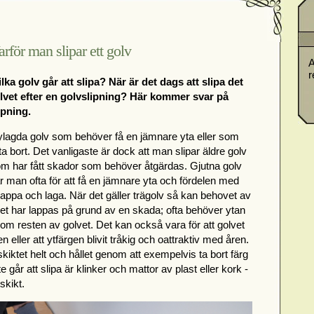
arför man slipar ett golv
A
r
lka golv går att slipa? När är det dags att slipa det
vet efter en golvslipning? Här kommer svar på
ipning.
ylagda golv som behöver få en jämnare yta eller som
 bort. Det vanligaste är dock att man slipar äldre golv
som har fått skador som behöver åtgärdas. Gjutna golv
ar man ofta för att få en jämnare yta och fördelen med
t lappa och laga. När det gäller trägolv så kan behovet av
olvet har lappas på grund av en skada; ofta behöver ytan
m resten av golvet. Det kan också vara för att golvet
en eller att ytfärgen blivit tråkig och oattraktiv med åren.
kiktet helt och hållet genom att exempelvis ta bort färg
 går att slipa är klinker och mattor av plast eller kork -
skikt.