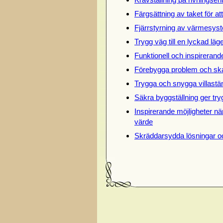
Färgsättning av taket för at
Fjärrstyrning av värmesyst
Trygg väg till en lyckad lä
Funktionell och inspireran
Förebygga problem och ska
Trygga och snygga villastän
Säkra byggställning ger try
Inspirerande möjligheter när
värde
Skräddarsydda lösningar o