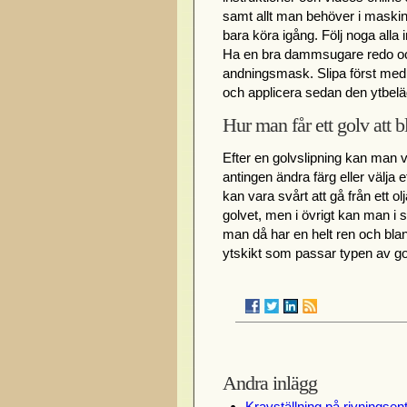
samt allt man behöver i maskinv
bara köra igång. Följ noga alla
Ha en bra dammsugare redo och
andningsmask. Slipa först med
och applicera sedan den ytbelä
Hur man får ett golv att b
Efter en golvslipning kan man vä
antingen ändra färg eller välja 
kan vara svårt att gå från ett olj
golvet, men i övrigt kan man i st
man då har en helt ren och blan
ytskikt som passar typen av go
Andra inlägg
Kravställning på rivningsen