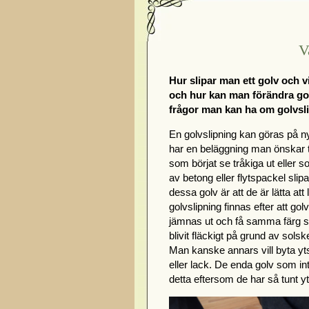
V
Hur slipar man ett golv och vi
och hur kan man förändra gol
frågor man kan ha om golvsl
En golvslipning kan göras på n
har en beläggning man önskar ta
som börjat se tråkiga ut eller 
av betong eller flytspackel slip
dessa golv är att de är lätta at
golvslipning finnas efter att g
jämnas ut och få samma färg so
blivit fläckigt på grund av solsk
Man kanske annars vill byta yts
eller lack. De enda golv som inte
detta eftersom de har så tunt yt