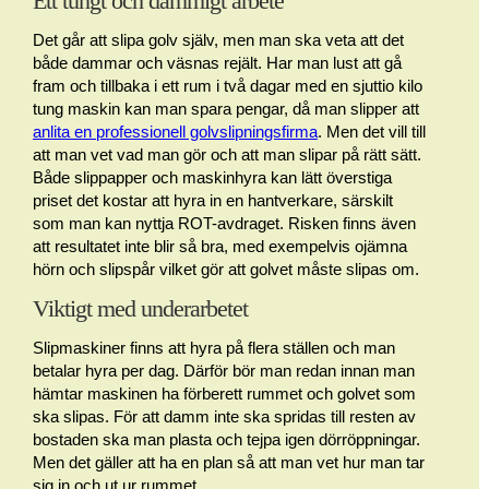
Ett tungt och dammigt arbete
Det går att slipa golv själv, men man ska veta att det
både dammar och väsnas rejält. Har man lust att gå
fram och tillbaka i ett rum i två dagar med en sjuttio kilo
tung maskin kan man spara pengar, då man slipper att
anlita en professionell golvslipningsfirma
. Men det vill till
att man vet vad man gör och att man slipar på rätt sätt.
Både slippapper och maskinhyra kan lätt överstiga
priset det kostar att hyra in en hantverkare, särskilt
som man kan nyttja ROT-avdraget. Risken finns även
att resultatet inte blir så bra, med exempelvis ojämna
hörn och slipspår vilket gör att golvet måste slipas om.
Viktigt med underarbetet
Slipmaskiner finns att hyra på flera ställen och man
betalar hyra per dag. Därför bör man redan innan man
hämtar maskinen ha förberett rummet och golvet som
ska slipas. För att damm inte ska spridas till resten av
bostaden ska man plasta och tejpa igen dörröppningar.
Men det gäller att ha en plan så att man vet hur man tar
sig in och ut ur rummet.