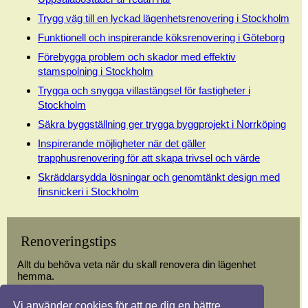
Trygg väg till en lyckad lägenhetsrenovering i Stockholm
Funktionell och inspirerande köksrenovering i Göteborg
Förebygga problem och skador med effektiv
stamspolning i Stockholm
Trygga och snygga villastängsel för fastigheter i
Stockholm
Säkra byggställning ger trygga byggprojekt i Norrköping
Inspirerande möjligheter när det gäller
trapphusrenovering för att skapa trivsel och värde
Skräddarsydda lösningar och genomtänkt design med
finsnickeri i Stockholm
Renoveringstips
Allt du behöva veta när du skall renovera din lägenhet
hemma.
Vi använder cookies för att ge dig en bättre