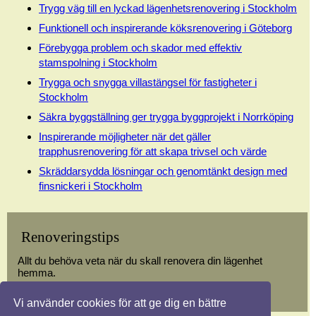
Trygg väg till en lyckad lägenhetsrenovering i Stockholm
Funktionell och inspirerande köksrenovering i Göteborg
Förebygga problem och skador med effektiv
stamspolning i Stockholm
Trygga och snygga villastängsel för fastigheter i
Stockholm
Säkra byggställning ger trygga byggprojekt i Norrköping
Inspirerande möjligheter när det gäller
trapphusrenovering för att skapa trivsel och värde
Skräddarsydda lösningar och genomtänkt design med
finsnickeri i Stockholm
Renoveringstips
Allt du behöva veta när du skall renovera din lägenhet
hemma.
Vi använder cookies för att ge dig en bättre