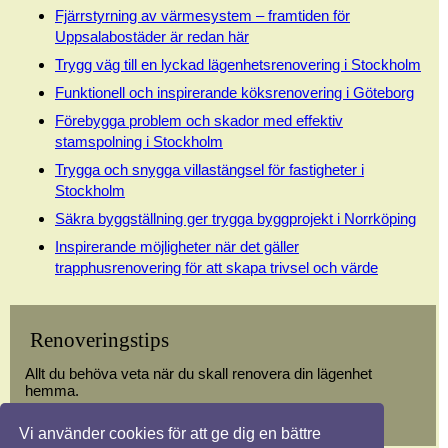
Fjärrstyrning av värmesystem – framtiden för
Uppsalabostäder är redan här
Trygg väg till en lyckad lägenhetsrenovering i Stockholm
Funktionell och inspirerande köksrenovering i Göteborg
Förebygga problem och skador med effektiv
stamspolning i Stockholm
Trygga och snygga villastängsel för fastigheter i
Stockholm
Säkra byggställning ger trygga byggprojekt i Norrköping
Inspirerande möjligheter när det gäller
trapphusrenovering för att skapa trivsel och värde
Renoveringstips
Allt du behöva veta när du skall renovera din lägenhet
hemma.
Vi använder cookies för att ge dig en bättre