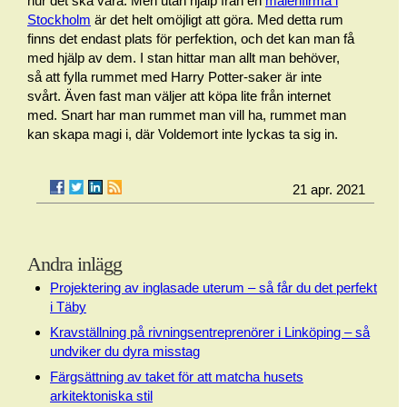
hur det ska vara. Men utan hjälp från en
målerifirma i
Stockholm
är det helt omöjligt att göra. Med detta rum
finns det endast plats för perfektion, och det kan man få
med hjälp av dem. I stan hittar man allt man behöver,
så att fylla rummet med Harry Potter-saker är inte
svårt. Även fast man väljer att köpa lite från internet
med. Snart har man rummet man vill ha, rummet man
kan skapa magi i, där Voldemort inte lyckas ta sig in.
21 apr. 2021
Andra inlägg
Projektering av inglasade uterum – så får du det perfekt
i Täby
Kravställning på rivningsentreprenörer i Linköping – så
undviker du dyra misstag
Färgsättning av taket för att matcha husets
arkitektoniska stil