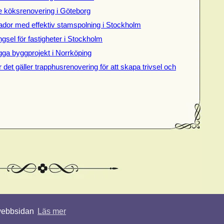
de köksrenovering i Göteborg
dor med effektiv stamspolning i Stockholm
gsel för fastigheter i Stockholm
gga byggprojekt i Norrköping
 det gäller trapphusrenovering för att skapa trivsel och
 webbsidan
Läs mer
© 2026 Renoveringstips.nu. Alla rättigheter förbehållna.
Designed by
Roam2Rome