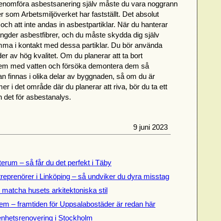
enomföra asbestsanering själv måste du vara noggrann
r som Arbetsmiljöverket har fastställt. Det absolut
och att inte andas in asbestpartiklar. När du hanterar
ängder asbestfibrer, och du måste skydda dig själv
komma i kontakt med dessa partiklar. Du bör använda
 av hög kvalitet. Om du planerar att ta bort
a dem med vatten och försöka demontera dem så
kan finnas i olika delar av byggnaden, så om du är
i det område där du planerar att riva, bör du ta ett
n det för asbestanalys.
9 juni 2023
terum – så får du det perfekt i Täby
treprenörer i Linköping – så undviker du dyra misstag
t matcha husets arkitektoniska stil
em – framtiden för Uppsalabostäder är redan här
genhetsrenovering i Stockholm