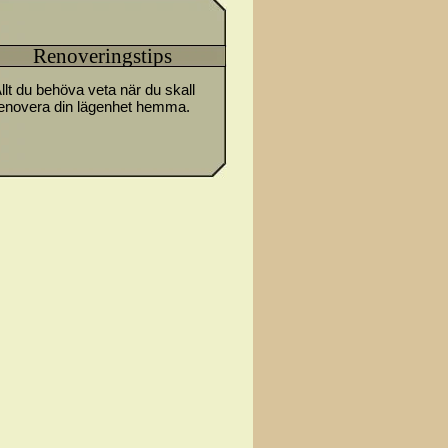
Renoveringstips
llt du behöva veta när du skall
enovera din lägenhet hemma.