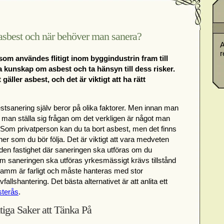
r asbest och när behöver man sanera?
A
r
som användes flitigt inom byggindustrin fram till
 ha kunskap om asbest och ta hänsyn till dess risker.
äller asbest, och det är viktigt att ha rätt
stsanering själv beror på olika faktorer. Men innan man
r man ställa sig frågan om det verkligen är något man
 Som privatperson kan du ta bort asbest, men det finns
r som du bör följa. Det är viktigt att vara medveten
 den fastighet där saneringen ska utföras om du
 Om saneringen ska utföras yrkesmässigt krävs tillstånd
damm är farligt och måste hanteras med stor
fallshantering. Det bästa alternativet är att anlita ett
sterås
.
tiga Saker att Tänka På