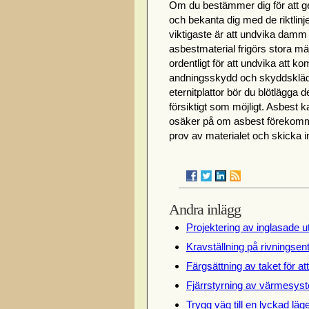
Om du bestämmer dig för att g
och bekanta dig med de riktlinje
viktigaste är att undvika damm 
asbestmaterial frigörs stora m
ordentligt för att undvika att 
andningsskydd och skyddskläder
eternitplattor bör du blötlägg
försiktigt som möjligt. Asbest 
osäker på om asbest förekommer 
prov av materialet och skicka i
Andra inlägg
Projektering av inglasade u
Kravställning på rivningsen
Färgsättning av taket för at
Fjärrstyrning av värmesyst
Trygg väg till en lyckad lä