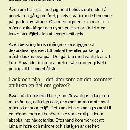
Även om har oljar med pigment behövs det underhåll
ungefär en gång om året, givetvis varierande beroende
på graden av slitage. Olja med pigment kan man hitta i
många olika färger och nyanser. En stor fördel med
tanke på möjligheten att variera ditt golv.
Även betsning finns i många olika snygga och
dekorativa nyanser. Ett betsat trä- eller parkettgolv
måste lackas ovanpå. Det går bra med vanlig klass 1-
lack. Använder du denna metod så kommer golvet i
princip att bli underhållsfritt.
Lack och olja – det låter som att det kommer
att lukta en del om golvet?
Svar:
Vattenbaserad lack, som är vanligast idag, och
miljövänliga, naturliga oljor, är skonsamma mot såväl
människor som miljö. Det kan dofta en aning skarpt till
en början, men du behöver inte vara orolig – det är
absolut inte något farligt. Efterhand kommer det att
lukta mindre och mindre och slutligen är det helt