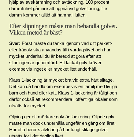
hjälp av avskärmning och avtäckning. 100 procent
dammfrihet går inre att uppnå vid golvslipning, lite
damm kommer alltid att hamna i luften.
Efter slipningen måste man behandla golvet.
Vilken metod är bäst?
Svar:
Först måste du tänka igenom vad ditt parkett-
eller trägolv ska användas till i vardagslivet och hur
mycket underhåll du är beredd at göra efter att
slipningen är genomförd. Ett lackat golv kräver
exempelvis inget eller mycket litet underhåll.
Klass 1-lackning är mycket bra vid extra hårt slitage.
Det kan då handla om exempelvis en familj med livliga
barn och hund eller katt. Klass 1-lackering är tåligt och
därför också att rekommendera i offentliga lokaler som
utsätts för mycket.
Oljning ger ett mörkare golv än lackering. Oljade golv
måste man dock underhålla ungefär en gång om året.
Hur ofta beror självklart på hur tungt slitage golvet
utsätts för i det dagliga livet.