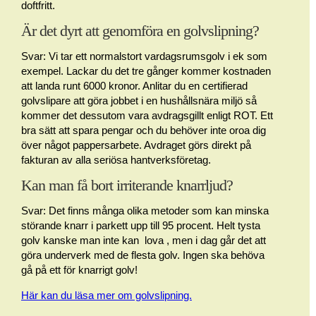
doftfritt.
Är det dyrt att genomföra en golvslipning?
Svar: Vi tar ett normalstort vardagsrumsgolv i ek som
exempel. Lackar du det tre gånger kommer kostnaden
att landa runt 6000 kronor. Anlitar du en certifierad
golvslipare att göra jobbet i en hushållsnära miljö så
kommer det dessutom vara avdragsgillt enligt ROT. Ett
bra sätt att spara pengar och du behöver inte oroa dig
över något pappersarbete. Avdraget görs direkt på
fakturan av alla seriösa hantverksföretag.
Kan man få bort irriterande knarrljud?
Svar: Det finns många olika metoder som kan minska
störande knarr i parkett upp till 95 procent. Helt tysta
golv kanske man inte kan lova , men i dag går det att
göra underverk med de flesta golv. Ingen ska behöva
gå på ett för knarrigt golv!
Här kan du läsa mer om golvslipning.