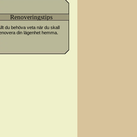
Renoveringstips
llt du behöva veta när du skall
enovera din lägenhet hemma.