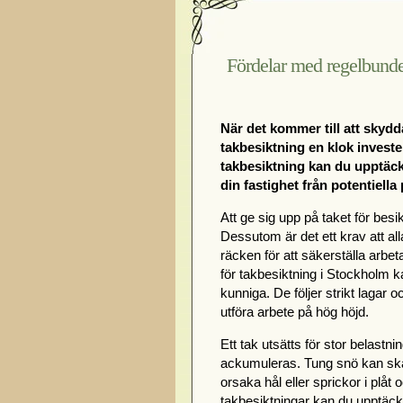
Fördelar med regelbunden
När det kommer till att skydd
takbesiktning en klok investe
takbesiktning kan du upptäcka
din fastighet från potentiella
Att ge sig upp på taket för besik
Dessutom är det ett krav att a
räcken för att säkerställa arbeta
för takbesiktning i Stockholm k
kunniga. De följer strikt lagar 
utföra arbete på hög höjd.
Ett tak utsätts för stor belastn
ackumuleras. Tung snö kan ska
orsaka hål eller sprickor i plå
takbesiktningar kan du upptäcka