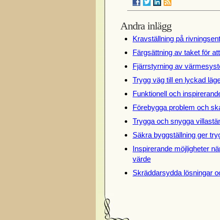
Andra inlägg
Kravställning på rivningsen
Färgsättning av taket för at
Fjärrstyrning av värmesyst
Trygg väg till en lyckad lä
Funktionell och inspireran
Förebygga problem och ska
Trygga och snygga villastän
Säkra byggställning ger try
Inspirerande möjligheter när
värde
Skräddarsydda lösningar o