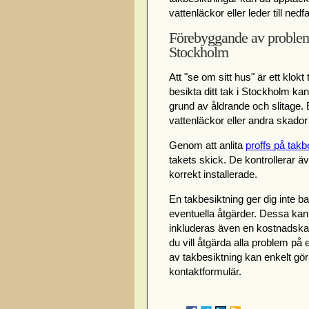
vattenläckor eller leder till ned
Förebyggande av problem
Stockholm
Att "se om sitt hus" är ett klokt
besikta ditt tak i Stockholm k
grund av åldrande och slitage. 
vattenläckor eller andra skado
Genom att anlita
proffs på takb
takets skick. De kontrollerar äv
korrekt installerade.
En takbesiktning ger dig inte b
eventuella åtgärder. Dessa kan
inkluderas även en kostnadskalky
du vill åtgärda alla problem på 
av takbesiktning kan enkelt gö
kontaktformulär.