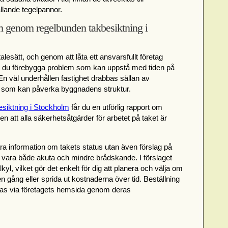
fallande tegelpannor.
 genom regelbunden takbesiktning i
 talesätt, och genom att låta ett ansvarsfullt företag
an du förebygga problem som kan uppstå med tiden på
En väl underhållen fastighet drabbas sällan av
r som kan påverka byggnadens struktur.
esiktning i Stockholm
får du en utförlig rapport om
en att alla säkerhetsåtgärder för arbetet på taket är
ara information om takets status utan även förslag på
 vara både akuta och mindre brådskande. I förslaget
l, vilket gör det enkelt för dig att planera och välja om
en gång eller sprida ut kostnaderna över tid. Beställning
ras via företagets hemsida genom deras