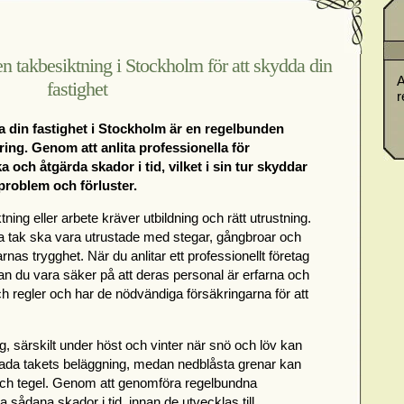
 takbesiktning i Stockholm för att skydda din
A
fastighet
r
a din fastighet i Stockholm är en regelbunden
ring. Genom att anlita professionella för
 och åtgärda skador i tid, vilket i sin tur skyddar
 problem och förluster.
tning eller arbete kräver utbildning och rätt utrustning.
lla tak ska vara utrustade med stegar, gångbroar och
rnas trygghet. När du anlitar ett professionellt företag
an du vara säker på att deras personal är erfarna och
och regler och har de nödvändiga försäkringarna för att
ing, särskilt under höst och vinter när snö och löv kan
da takets beläggning, medan nedblåsta grenar kan
t och tegel. Genom att genomföra regelbundna
 sådana skador i tid, innan de utvecklas till