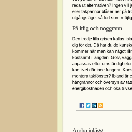
reda ut alternativen? Ingen vill
eller takpannor blåser ner på tr
utgångsläget så fort som möjlig
Pålitlig och noggrann
Den tredje lilla grisen kallas i
dig för det. Då har du de kuns
kommer när man kan något riktig
kostsamt i längden. Golv, vägg
anpassas efter omständigheter s
kan livet där inne fungera. Kans
montera takfönster? Ibland är en
hängrännor och översyn av tät
energikostnaden och öka trivsel
Andra inlägg