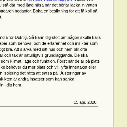
 ju stå där med lång näsa när det börjar läcka in vatten
ottoaren nedanför. Boka en besiktning för att få koll på
t.
bland Bror Duktig. Så känn dig stolt om någon skulle kalla
kaper som behövs, och de erfarenhet och insikter som
t bra. Att slarva med sitt hus och hem blir ofta
ar och tak är naturligtvis grundläggande. De ska
om klimat, läge och funktion. Först när de är på plats
ke behöver du mer plats och vill lyfta innertaket eller
 isolering det rätta att satsa på. Justeringar av
skikten är andra insatser som kan sänka
n i ditt hem.
15 apr. 2020