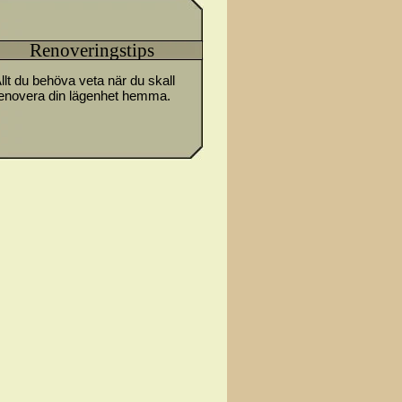
Renoveringstips
llt du behöva veta när du skall
enovera din lägenhet hemma.