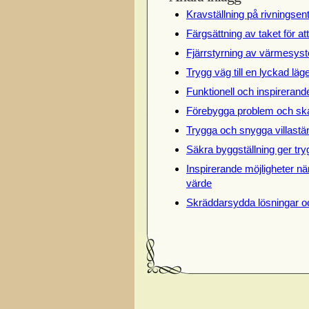
Kravställning på rivningsen
Färgsättning av taket för at
Fjärrstyrning av värmesyst
Trygg väg till en lyckad lä
Funktionell och inspireran
Förebygga problem och ska
Trygga och snygga villastän
Säkra byggställning ger try
Inspirerande möjligheter när
värde
Skräddarsydda lösningar o