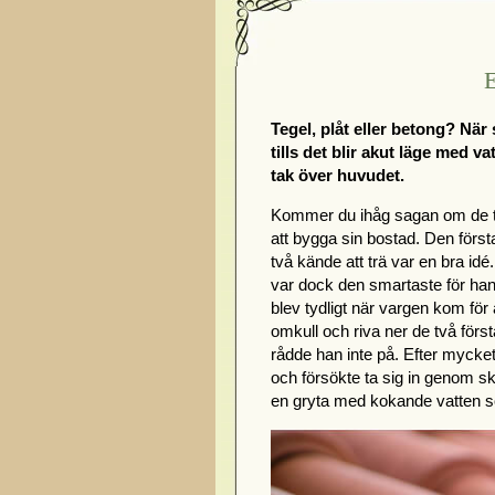
E
Tegel, plåt eller betong? När 
tills det blir akut läge med v
tak över huvudet.
Kommer du ihåg sagan om de tre
att bygga sin bostad. Den först
två kände att trä var en bra idé. 
var dock den smartaste för han 
blev tydligt när vargen kom för 
omkull och riva ner de två för
rådde han inte på. Efter mycke
och försökte ta sig in genom sk
en gryta med kokande vatten so