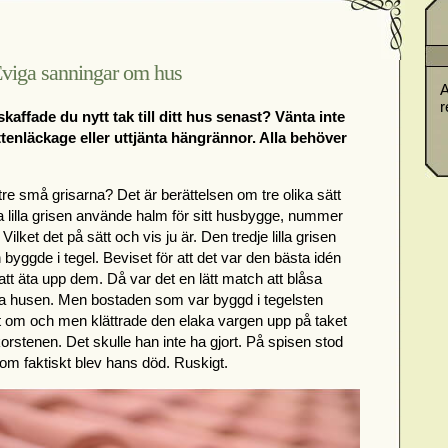
viga sanningar om hus
A
r
skaffade du nytt tak till ditt hus senast? Vänta inte
attenläckage eller uttjänta hängrännor. Alla behöver
 små grisarna? Det är berättelsen om tre olika sätt
a lilla grisen använde halm för sitt husbygge, nummer
Vilket det på sätt och vis ju är. Den tredje lilla grisen
byggde i tegel. Beviset för att det var den bästa idén
att äta upp dem. Då var det en lätt match att blåsa
sta husen. Men bostaden som var byggd i tegelsten
t om och men klättrade den elaka vargen upp på taket
orstenen. Det skulle han inte ha gjort. På spisen stod
m faktiskt blev hans död. Ruskigt.