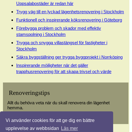
Uppsalabostäder är redan här
Trygg väg till en lyckad lägenhetsrenovering i Stockholm
Funktionell och inspirerande köksrenovering i Göteborg
Förebygga problem och skador med effektiv
stamspolning i Stockholm
Trygga och snygga villastängsel för fastigheter i
Stockholm
Säkra byggställning ger trygga byggprojekt i Norrköping
Inspirerande möjligheter när det gäller
trapphusrenovering för att skapa trivsel och värde
Renoveringstips
Allt du behöva veta när du skall renovera din lägenhet
hemma.
Vi använder cookies för att ge dig en bättre
upplevelse av webbsidan
Läs mer