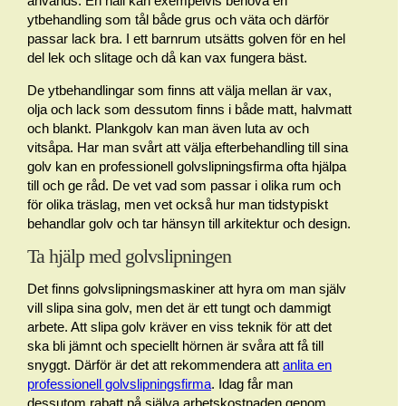
används. En hall kan exempelvis behöva en
ytbehandling som tål både grus och väta och därför
passar lack bra. I ett barnrum utsätts golven för en hel
del lek och slitage och då kan vax fungera bäst.
De ytbehandlingar som finns att välja mellan är vax,
olja och lack som dessutom finns i både matt, halvmatt
och blankt. Plankgolv kan man även luta av och
vitsåpa. Har man svårt att välja efterbehandling till sina
golv kan en professionell golvslipningsfirma ofta hjälpa
till och ge råd. De vet vad som passar i olika rum och
för olika träslag, men vet också hur man tidstypiskt
behandlar golv och tar hänsyn till arkitektur och design.
Ta hjälp med golvslipningen
Det finns golvslipningsmaskiner att hyra om man själv
vill slipa sina golv, men det är ett tungt och dammigt
arbete. Att slipa golv kräver en viss teknik för att det
ska bli jämnt och speciellt hörnen är svåra att få till
snyggt. Därför är det att rekommendera att
anlita en
professionell golvslipningsfirma
. Idag får man
dessutom rabatt på själva arbetskostnaden genom