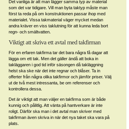
Det vanliga är att man lägger samma typ av material
som det var tidigare. Vill man byta taktyp måste man
först ta reda på om konstruktionen passar ihop med
materialet. Vissa takmaterial väger mycket medan
andra kräver en viss taklutning för att kunna leda bort
regn- och smältvatten.
Viktigt att skriva ett avtal med takfirman
För en erfaren takfirma tar det bara några få dagar att
lägga om ett tak. Men det gäller ändå att boka in
takläggaren i god tid inför säsongen då takläggning
helst ska ske när det inte regnar och blåser. Ta in
offerter från några olika takfirmor och jämför priser. Välj
ut de två mest intressanta, be om referenser och
kontrollera dessa.
Det är viktigt att man väljer en takfirma som är både
kunnig och pålitlig. Att vänta på hantverkare är inte
roligt. Därför ska man i det avtal man skriver med
takfirman även skriva in när det nya taket ska vara på
plats.