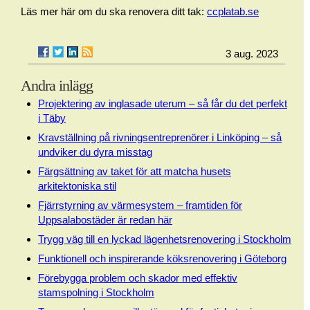
Läs mer här om du ska renovera ditt tak:
ccplatab.se
3 aug. 2023
Andra inlägg
Projektering av inglasade uterum – så får du det perfekt
i Täby
Kravställning på rivningsentreprenörer i Linköping – så
undviker du dyra misstag
Färgsättning av taket för att matcha husets
arkitektoniska stil
Fjärrstyrning av värmesystem – framtiden för
Uppsalabostäder är redan här
Trygg väg till en lyckad lägenhetsrenovering i Stockholm
Funktionell och inspirerande köksrenovering i Göteborg
Förebygga problem och skador med effektiv
stamspolning i Stockholm